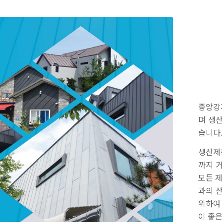
중앙강
며 생
습니다
생산제
까지 
모든 
과의 
위하여
이 좋