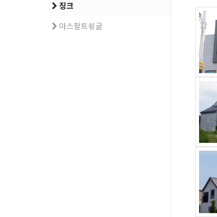
징크
아스팔트슁글