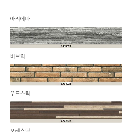
아리에따
비브릭
우드스틱
포레스틱